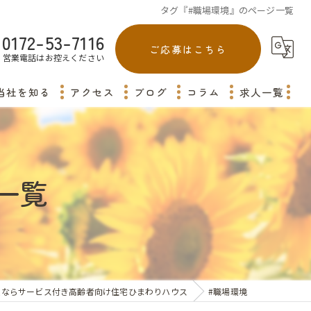
タグ『#職場環境』のページ一覧
0172-53-7116
ご応募はこちら
営業電話はお控えください
当社を知る
アクセス
ブログ
コラム
求人一覧
平川市の介護
弘前市の介護
一覧
田舎館村の介護
青森市の介護
藤崎町の介護
人ならサービス付き高齢者向け住宅ひまわりハウス
#職場環境