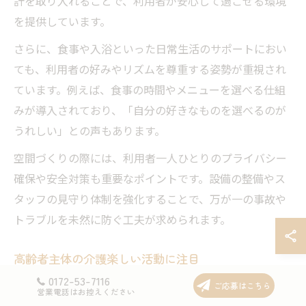
計を取り入れることで、利用者が安心して過ごせる環境
を提供しています。
さらに、食事や入浴といった日常生活のサポートにおい
ても、利用者の好みやリズムを尊重する姿勢が重視され
ています。例えば、食事の時間やメニューを選べる仕組
みが導入されており、「自分の好きなものを選べるのが
うれしい」との声もあります。
空間づくりの際には、利用者一人ひとりのプライバシー
確保や安全対策も重要なポイントです。設備の整備やス
タッフの見守り体制を強化することで、万が一の事故や
トラブルを未然に防ぐ工夫が求められます。
高齢者主体の介護楽しい活動に注目
0172-53-7116
近年、黒石市では高齢者自身が主体となって取り組む介
ご応募はこちら
営業電話はお控えください
護楽しい活動が増えています。利用者が自ら企画・運営