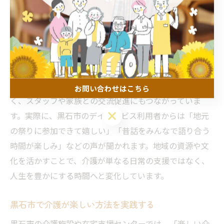
や地域の伝統行事を活用し、高齢者の生活に彩りを添え
る活動が多く見られます。たとえば、黒石市内の介護施
設やグループホームでは、四季折々のイベントや地元食
材を使った食事レクリエーションが定番となっていま
す。
こうした取り組みは、利用者の心身の健康維持だけでな
お問い合わせはこちら
く、スタッフや家族との交流促進にもつながっていま
お問い合わせはこちら
す。実際に、黒石市のデイサービス利用者からは「地元
の祭りに参加できて嬉しい」「昔話をみんなで語り合う
時間が楽しみ」などの声が聞かれます。地域の資源や文
化を活かすことで、介護が単なる日常の支援ではなく、
人生を豊かにする時間へと変化しています。
黒石市で介護が楽しい方法を実践する
黒石市の介護施設や在宅支援センターでは、「楽しい介