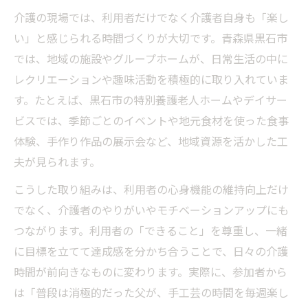
介護の現場では、利用者だけでなく介護者自身も「楽し
介護楽しいを叶える地域イベント活用
い」と感じられる時間づくりが大切です。青森県黒石市
楽しい介護に変わる青森県黒石市の方法
では、地域の施設やグループホームが、日常生活の中に
介護楽しい工夫が広がる黒石市の方法
レクリエーションや趣味活動を積極的に取り入れていま
黒石市で介護が楽しい方法を実践する
す。たとえば、黒石市の特別養護老人ホームやデイサー
地域の力で介護楽しい方法を見つける
ビスでは、季節ごとのイベントや地元食材を使った食事
介護楽しい時間を創る黒石市の発想
体験、手作り作品の展示会など、地域資源を活かした工
黒石市発の介護楽しい新しい方法提案
夫が見られます。
介護を楽しくする黒石市流アイデア集
こうした取り組みは、利用者の心身機能の維持向上だけ
黒石市流の介護楽しいアイデア事例
でなく、介護者のやりがいやモチベーションアップにも
介護楽しい工夫が光る黒石市の知恵
つながります。利用者の「できること」を尊重し、一緒
に目標を立てて達成感を分かち合うことで、日々の介護
日常に役立つ介護楽しいアイデア集
時間が前向きなものに変わります。実際に、参加者から
地域密着で介護が楽しい工夫を発見
は「普段は消極的だった父が、手工芸の時間を毎週楽し
介護が楽しい黒石市のアイデア活用法