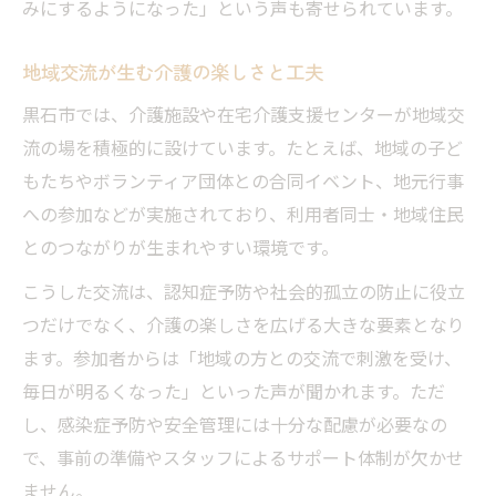
みにするようになった」という声も寄せられています。
高齢者が輝く介護の楽しみ方を黒石市で発見
高齢者が介護楽しいと感じる黒石市の工夫
地域交流が生む介護の楽しさと工夫
黒石市で高齢者が楽しい介護体験を実現
黒石市では、介護施設や在宅介護支援センターが地域交
笑顔あふれる介護が楽しい取り組み事例
流の場を積極的に設けています。たとえば、地域の子ど
介護楽しい空間づくりを黒石市で考える
もたちやボランティア団体との合同イベント、地元行事
高齢者主体の介護楽しい活動に注目
への参加などが実施されており、利用者同士・地域住民
とのつながりが生まれやすい環境です。
黒石市ならではの介護生活が楽しくなる秘訣
黒石市の介護楽しい生活を実現する方法
こうした交流は、認知症予防や社会的孤立の防止に役立
つだけでなく、介護の楽しさを広げる大きな要素となり
地域力で叶う介護が楽しい暮らしの秘訣
ます。参加者からは「地域の方との交流で刺激を受け、
介護楽しい黒石市発の生活改善ポイント
毎日が明るくなった」といった声が聞かれます。ただ
施設選びで介護楽しい時間が増える理由
し、感染症予防や安全管理には十分な配慮が必要なの
介護が楽しい生活へ黒石市の知恵活用
で、事前の準備やスタッフによるサポート体制が欠かせ
ません。