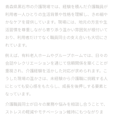
女性ならではの介護経験が現場を変える理
青森県黒石市の介護現場では、経験を積んだ介護職員が
由
利用者一人ひとりの生活背景や性格を理解し、きめ細や
かなケアを提供しています。現場には、地元の方言や生
家庭と両立できる介護経験の活かし方
活習慣を尊重しながら寄り添う温かい雰囲気が根付いて
キャリア転換を叶える介護経験の強み
おり、利用者だけでなく職員同士の支え合いも大切にさ
介護経験が新たなキャリア選択肢を広げる
れています。
未経験から得られる介護経験と自分の成長
例えば、有料老人ホームやグループホームでは、日々の
転職希望者に伝える介護経験の魅力と将来
会話やレクリエーションを通じて信頼関係を築くことが
性
重視され、介護経験を活かした対応が求められます。こ
介護経験がキャリアチェンジを後押しする
うした現場の温かさは、未経験から介護職に挑戦する人
理由
にとっても安心感をもたらし、成長を後押しする要素と
異業種から活かせる介護経験のポイント解
なっています。
説
介護職員同士が日々の業務や悩みを相談し合うことで、
未経験から始める介護職で得た成長とは
ストレスの軽減やモチベーション維持にもつながりま