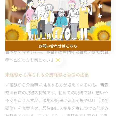
例えば、現場では利用者一人ひとりの生活背景や地域特
有の習慣に配慮した対応が求められるため、単なる介護
技術だけでなく、コミュニケーション能力や柔軟な発想
力も重要です。これらの経験は、福祉分野だけでなく、
他業種への転職やキャリアアップにも活かすことができ
ます。実際に、介護現場で培った経験を活かして、相談
お問い合わせはこちら
員やケアマネジャー、福祉用具専門相談員など新たな職
お問い合わせはこちら
種へと進む方も増えています。
未経験から得られる介護経験と自分の成長
未経験から介護職に挑戦する方が増えているのも、青森
県黒石市の現場の特徴です。初めての現場では戸惑いや
不安もありますが、現地の施設は研修制度やOJT（現場
研修）を充実させ、段階的にスキルを身につける仕組み
を整えています。これにより、未経験者でも安心して働