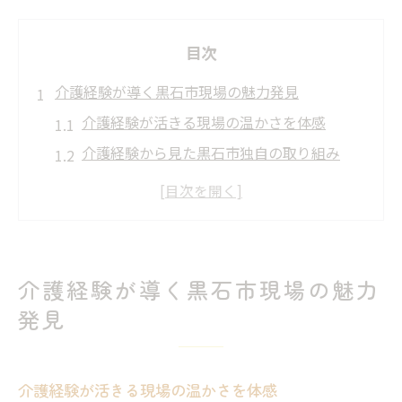
目次
介護経験が導く黒石市現場の魅力発見
介護経験が活きる現場の温かさを体感
介護経験から見た黒石市独自の取り組み
現場の声で伝える介護経験のリアルな価値
介護経験が求められる理由と地域密着の意
義
経験者が語る介護現場のやりがいとは
介護経験が導く黒石市現場の魅力
働く女性に伝えたい介護経験の価値
発見
介護経験が女性のキャリアに広がる可能性
介護経験を活かせる現場での成長実感
介護経験が活きる現場の温かさを体感
働く女性が知る介護経験の強みと支え合い