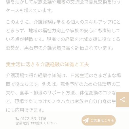
験を活かして家族会議や地域の交流会で意見交換を行う
ケースも増えています。
このように、介護経験は単なる個人のスキルアップにと
どまらず、地域の福祉力向上や家族の安心にも直結して
いる点が特徴です。現場での経験を地域支援に役立てる
姿勢が、黒石市の介護現場で高く評価されています。
実生活に活きる介護経験の知識と工夫
介護現場で得た経験や知識は、日常生活のさまざまな場
面で役立ちます。例えば、転倒予防のための住環境の工
夫や、食事・排泄のサポート方法、体位変換のコツな
ど、現場で身につけたノウハウは家族や自分自身の生活
にも応用できます。
0172-53-7116
また、認知症の方との接し方や、急変時の対応方法など
ご応募はこちら
営業電話はお控えください