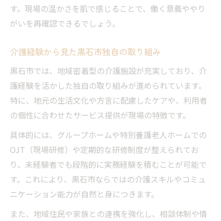
未経験でも安心できる介護経験の積み方
す。現場の温かさを肌で感じることで、働く意義ややり
未経験からの挑戦で得た介護経験の変化
がいを再確認できるでしょう。
介護経験がもたらす未経験者の自信と成長
介護経験から見た黒石市独自の取り組み
現場で磨かれる未経験者の介護経験の価値
未経験から実感する介護経験のスキルアッ
黒石市では、地域密着型の介護施設が充実しており、介
プ
護経験を活かした独自の取り組みが進められています。
地域で活きる介護経験と家族介護の備え
特に、地元の生活文化や方言に配慮したケアや、利用者
の個性に合わせたサービス提供が現場の特徴です。
地域社会で必要とされる介護経験の役割
介護経験が家族介護の備えに直結する理由
具体的には、グループホームや特別養護老人ホームでの
OJT（現場研修）や定期的な研修制度が整えられてお
介護経験で学ぶ地域支援と家族の安心
り、未経験者でも段階的に実務経験を積むことが可能で
実生活に活きる介護経験の知識と工夫
す。これにより、黒石市ならではの介護スキルやコミュ
家族介護に介護経験をどう活かせるか
ニケーション能力が自然と身につきます。
現場を支える介護経験がもたらす誇り
また、地域住民や家族との連携を強化し、相談体制や情
介護経験が現場で生まれる誇りに繋がる