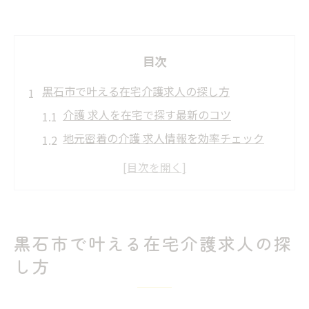
目次
黒石市で叶える在宅介護求人の探し方
介護 求人を在宅で探す最新のコツ
地元密着の介護 求人情報を効率チェック
訪問介護の求人動向と選び方のポイント
在宅勤務が可能な介護 求人の特徴を解説
介護 求人で自宅ワークを叶える方法
未経験でも安心の介護求人を黒石市で探す
黒石市で叶える在宅介護求人の探
未経験歓迎の介護 求人を見極める方法
し方
介護 求人で安心できるサポート体制とは
研修充実の介護 求人が未経験者に人気