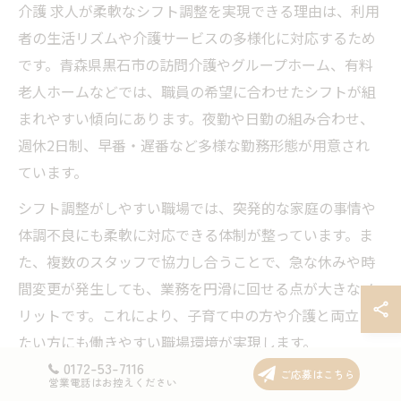
介護 求人が柔軟なシフト調整を実現できる理由は、利用
者の生活リズムや介護サービスの多様化に対応するため
です。青森県黒石市の訪問介護やグループホーム、有料
老人ホームなどでは、職員の希望に合わせたシフトが組
まれやすい傾向にあります。夜勤や日勤の組み合わせ、
週休2日制、早番・遅番など多様な勤務形態が用意され
ています。
シフト調整がしやすい職場では、突発的な家庭の事情や
体調不良にも柔軟に対応できる体制が整っています。ま
た、複数のスタッフで協力し合うことで、急な休みや時
間変更が発生しても、業務を円滑に回せる点が大きなメ
リットです。これにより、子育て中の方や介護と両立し
たい方にも働きやすい職場環境が実現します。
0172-53-7116
ご応募はこちら
ただし、シフトの希望が多い場合は早めの相談や調整が
営業電話はお控えください