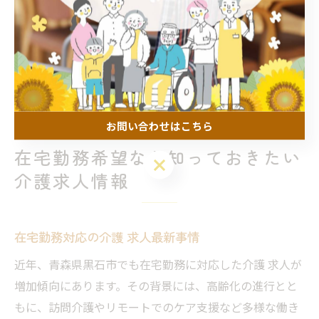
り、家庭と両立しながら働きたい方にもおすすめです。
「未経験から始めて、今では利用者さんやご家族から感
謝されることが日々の励みになっている」という声も多
く、仕事を通じて自己成長や社会貢献を実感できるのが
介護 求人の大きな魅力です。
お問い合わせはこちら
在宅勤務希望なら知っておきたい
お問い合わせはこちら
介護求人情報
在宅勤務対応の介護 求人最新事情
近年、青森県黒石市でも在宅勤務に対応した介護 求人が
増加傾向にあります。その背景には、高齢化の進行とと
もに、訪問介護やリモートでのケア支援など多様な働き