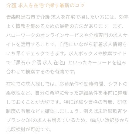
介護 求人を在宅で探す最新のコツ
ブランクありOKな介護 求人選びの秘訣
青森県黒石市で介護 求人を在宅で探したい方には、効率
未経験から始める介護 求人の魅力を紹介
よく情報を集めるための最新の方法があります。まず、
在宅勤務希望なら知っておきたい介護求人情報
ハローワークのオンラインサービスや介護専門の求人サ
在宅勤務対応の介護 求人最新事情
イトを活用することで、自宅にいながら新着求人情報を
介護 求人で実現する働き方改革のヒント
いち早くチェックできます。求人ボックスや検索サイト
自宅でできる介護 求人の職種と仕事内容
で「黒石市 介護 求人 在宅」といったキーワードを組み
家庭と両立できる介護 求人の選び方
合わせて検索するのも有効です。
在宅ワークが可能な介護 求人の探し方
在宅での求人探しでは、応募条件や勤務時間、シフトの
自分らしく働く介護求人を黒石市で見つけるに
柔軟性など、自分の希望に合った詳細条件を事前に整理
は
しておくことが大切です。特に経験や資格の有無、研修
介護 求人で自分らしい働き方を選ぶ方法
制度の有無なども確認しましょう。例えば未経験歓迎や
ライフスタイル重視の介護 求人の探し方
ブランクOKの求人も増えているため、幅広い選択肢から
比較検討が可能です。
黒石市の介護 求人で理想の職場を発見