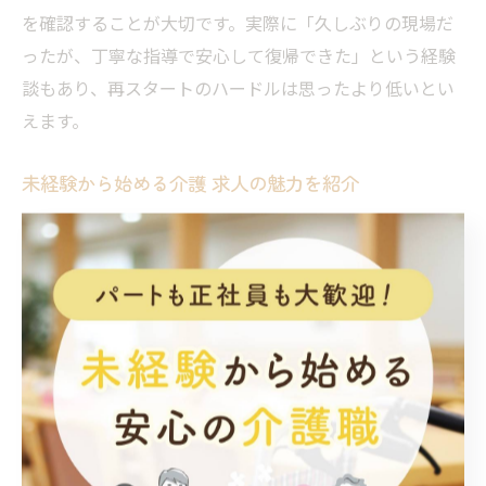
を確認することが大切です。実際に「久しぶりの現場だ
ったが、丁寧な指導で安心して復帰できた」という経験
談もあり、再スタートのハードルは思ったより低いとい
えます。
未経験から始める介護 求人の魅力を紹介
未経験から介護 求人に挑戦する魅力は、地域貢献と人の
役に立てるやりがいの大きさです。
青森県黒石市では、地元密着型の施設や訪問介護、グル
ープホームなど、多様な働き方が選べる点も特長です。
自分のライフスタイルや家族の事情に合わせて、正社
員・パート・アルバイトなど柔軟に雇用形態を選べま
す。
また、在宅勤務やシフト制を取り入れている職場もあ