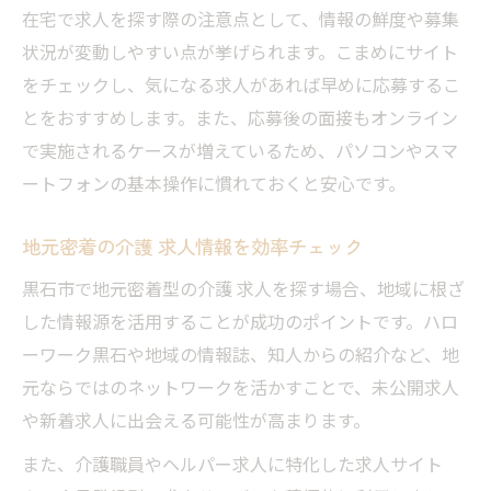
希望条件に合う介護 求人を比較するコツ
在宅で求人を探す際の注意点として、情報の鮮度や募集
状況が変動しやすい点が挙げられます。こまめにサイト
介護 求人で長く働ける環境を見極める
をチェックし、気になる求人があれば早めに応募するこ
短時間やシフト調整が可能な介護求人の魅力
とをおすすめします。また、応募後の面接もオンライン
短時間勤務OKな介護 求人の特徴とは
で実施されるケースが増えているため、パソコンやスマ
介護 求人で柔軟なシフト調整が叶う理由
ートフォンの基本操作に慣れておくと安心です。
子育て世代に嬉しい介護 求人の働き方
Wワークも可能な介護 求人の選び方
地元密着の介護 求人情報を効率チェック
介護 求人で無理なく働くポイントを解説
黒石市で地元密着型の介護 求人を探す場合、地域に根ざ
家族と両立しやすい在宅介護求人の選び方
した情報源を活用することが成功のポイントです。ハロ
家族優先の介護 求人を選ぶチェック法
ーワーク黒石や地域の情報誌、知人からの紹介など、地
元ならではのネットワークを活かすことで、未公開求人
在宅で働ける介護 求人のメリット紹介
や新着求人に出会える可能性が高まります。
介護 求人で家庭との両立がしやすい理由
扶養内勤務に対応した介護 求人の探し方
また、介護職員やヘルパー求人に特化した求人サイト