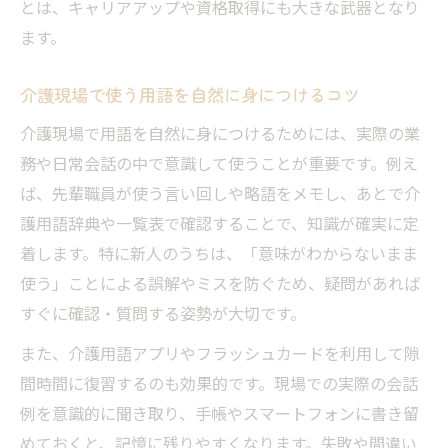
とは、キャリアアップや資格取得にも大きな武器となり
介護用語覚え方を工夫して知識を定着させ
ます。
る
介護現場で使う用語を自然に身につけるコツ
介護の用語力を高める覚え方のポイント
アプリや表で介護用語を効率的に覚える方
介護現場で用語を自然に身につけるためには、実際の業
法
務や日常会話の中で意識して使うことが重要です。例え
ば、先輩職員が使う言い回しや略語をメモし、あとで介
一覧活用で介護用語を無理なく暗記するコ
護用語辞典や一覧表で確認することで、知識が確実に定
ツ
着します。特に新人のうちは、「意味がわからないまま
覚え方を変えて介護用語力を底上げする秘
使う」ことによる誤解やミスを防ぐため、疑問があれば
訣
すぐに確認・質問する姿勢が大切です。
こんなときどう書く？介護現場の言い換え表現
集
また、介護用語アプリやフラッシュカードを利用して隙
間時間に復習するのも効果的です。現場での実際の会話
介護現場で役立つ言い換え表現の実例集
例を意識的に聞き取り、手帳やスマートフォンに書き留
NGワードを避ける介護用語の書き方ポイン
めておくと、記憶に残りやすくなります。失敗や間違い