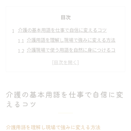
目次
介護の基本用語を仕事で自信に変えるコツ
介護用語を理解し現場で強みに変える方法
介護現場で使う用語を自然に身につけるコ
ツ
実際の介護業務で生きる基本用語の覚え方
初心者でも介護用語を正しく使うポイント
介護現場の失敗を防ぐ用語力アップ術
介護の基本用語を仕事で自信に変
現場で役立つ介護用語一覧と実践への活かし方
えるコツ
介護用語一覧で現場の困りごとを解決する
方法
介護用語を理解し現場で強みに変える方法
よく使う介護用語の意味と使い方を実践解