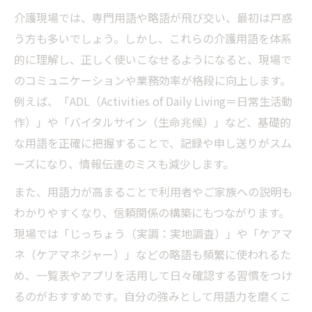
説
介護現場では、専門用語や略語が飛び交い、最初は戸惑
介護現場で役立つ用語表の使いこなし術
う方も多いでしょう。しかし、これらの介護用語を体系
頻出介護用語を現場対応に活かす秘訣
的に理解し、正しく使いこなせるようになると、現場で
のコミュニケーションや業務効率が格段に向上します。
一覧表で身につく介護用語の実践的な使い
例えば、「ADL（Activities of Daily Living＝日常生活動
方
作）」や「バイタルサイン（生命兆候）」など、基礎的
覚えにくい介護略語も効率よくマスターする方
な用語を正確に把握することで、記録や申し送りがスム
法
ーズになり、情報伝達のミスも減少します。
介護略語一覧で覚え方のコツをつかむ方法
また、用語力が高まることで利用者やご家族への説明も
介護の略語を短期間で身につける暗記術
わかりやすくなり、信頼関係の構築にもつながります。
よく使う介護略語を効率的に覚えるポイン
現場では「じっちょう（実調：実地調査）」や「ケアマ
ト
ネ（ケアマネジャー）」などの略語も頻繁に使われるた
現場で混乱しない介護略語マスターの秘訣
め、一覧表やアプリを活用して日々確認する習慣をつけ
介護用語の略語一覧を活用する学習法
るのがおすすめです。自分の強みとして用語力を磨くこ
用語力を高めるなら介護用語覚え方の工夫を