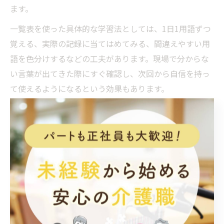
ます。
一覧表を使った具体的な学習法としては、1日1用語ずつ
覚える、実際の記録に当てはめてみる、間違えやすい用
語を色分けするなどの工夫があります。現場で分からな
い言葉が出てきた際にすぐ確認し、次回から自信を持っ
て使えるようになるという効果もあります。
注意点として、一覧表はあくまで「きっかけ」に過ぎま
せん。実際の現場で使いながら、ニュアンスや場面ごと
の使い分けを身につけていくことが、真のスキルアップ
につながります。用語表を活用しつつ、先輩や同僚との
情報共有も積極的に行いましょう。
覚えにくい介護略語も効率よくマ