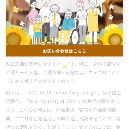
スターする方法
介護略語一覧で覚え方のコツをつかむ方法
介護現場では略語が日常的に使われていますが、その一
覧を活用することで効率的な学習が可能です。略語一覧
お問い合わせはこちら
を体系的に整理しておくと、繰り返し目にすることで自
然と知識が定着しやすくなります。特に、身体の部位や
お問い合わせはこちら
介護サービス名、介護保険の区分など、カテゴリごとに
まとめて覚えるのがおすすめです。
例えば、「ADL（Activities of Daily Living）」は日常生
活動作、「QOL（Quality of Life）」は生活の質を表し
ます。これらの略語は、介護用語一覧表や介護用語辞
典、アプリなどを活用して繰り返し確認することで、現
場での混乱を防ぐことができます。覚え方のコツは、実