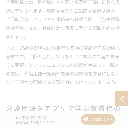
介護記録では、誰が読んでも同じ状況が正確に伝わる表
現が求められます。曖昧な言葉や主観的な表現は避け、
「○時○分、ベッドから車椅子へ移乗介助」「食事摂取
量は全量」など、具体的かつ事実に基づく記載を心がけ
ましょう。
また、記録の表現には利用者や家族の尊厳を守る配慮も
必要です。「拒否した」ではなく「ご本人の希望で見守
りに変更」といったニュアンスの調整が重要です。新人
の方は、介護用語一覧表や先輩の記録例を参考にしなが
ら、正確かつ配慮ある表現を身につけていきましょう。
介護用語をアプリで学ぶ新時代の
学習スタイル
0172-53-7116
ご応募はこちら
営業電話はお控えください