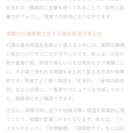
ト
を恐れず、積極的に言葉を使ってみることで、自然と語
失礼にならない介護言い換えのコツと工夫
彙力がアップし、現場での自信にもつながります。
利用者対応で使える介護用語言い換え術
介護記録に生かす適切な表現の選び方
実際の介護業務で生きる基本用語の覚え方
介護用語をアプリで学ぶ新時代の学習スタイル
介護の基本用語を効率よく覚えるためには、実際の業務
介護用語アプリの活用で効率学習を実現す
と結びつけて学ぶことがポイントです。例えば、入浴介
る
助や食事介助、排泄介助といった日常的なケア業務ごと
スキマ時間に役立つ介護用語アプリの選び
に、その場で使われる用語をまとめて覚える方法が効果
方
的です。現場でよく使う用語を「状況別」「身体の部位
介護用語をアプリで覚える最新勉強法
別」などに分類し、一覧表やマニュアルを作成しておく
と、実践時にすぐ確認できます。
辞典アプリで介護用語を楽しく学ぶコツ
アプリ学習で介護用語を無理なく暗記する
さらに、実際の申し送りや記録の際に用語を意識的に使
方法
うことで、知識が定着しやすくなります。例えば、「バ
イタルチェック」「状態観察」「認知症ケア」などは日