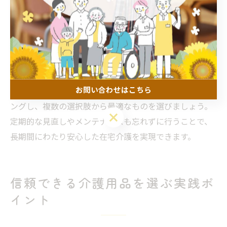
例えば、夜間の転倒リスクを低減するためのベッド柵
や、遠隔で様子を確認できる見守り機器を設置したこと
で、家族が安心して外出や就労を続けられるようになっ
た事例があります。こうした用品は、家族の生活リズム
や介護体制に合わせて選ぶことがポイントです。
お問い合わせはこちら
導入時には、利用者の状態や家族の希望を丁寧にヒアリ
ングし、複数の選択肢から最適なものを選びましょう。
お問い合わせはこちら
定期的な見直しやメンテナンスも忘れずに行うことで、
長期間にわたり安心した在宅介護を実現できます。
信頼できる介護用品を選ぶ実践ポ
イント