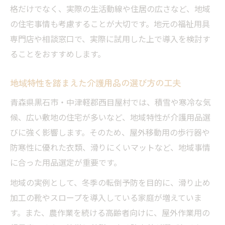
格だけでなく、実際の生活動線や住居の広さなど、地域
福祉用具選定で家族の安心を守る方法
の住宅事情も考慮することが大切です。地元の福祉用具
家族の介護負担を減らす福祉用具の活用法
専門店や相談窓口で、実際に試用した上で導入を検討す
安心できる介護用品選びのチェックリスト
ることをおすすめします。
福祉用具レンタル最大手の特徴と選び方
地域特性を踏まえた介護用品の選び方の工夫
相談支援事業所のサポート活用のポイント
自宅に合う福祉用具を見つける選定基準
青森県黒石市・中津軽郡西目屋村では、積雪や寒冷な気
介護サービス活用と用品選びの新常識
候、広い敷地の住宅が多いなど、地域特性が介護用品選
びに強く影響します。そのため、屋外移動用の歩行器や
介護サービスと用品選びを両立させるコツ
防寒性に優れた衣類、滑りにくいマットなど、地域事情
相談支援事業所の連携で実現する介護の質
に合った用品選定が重要です。
最新の介護用品が実現する日常生活の充実
地域の実例として、冬季の転倒予防を目的に、滑り止め
福祉用具レンタルで広がる選択肢と利便性
加工の靴やスロープを導入している家庭が増えていま
地域密着型介護サービスのメリットを解説
す。また、農作業を続ける高齢者向けに、屋外作業用の
住環境や介護状況に合う用品の賢い選び方