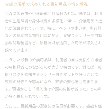
西目屋村における介護負担軽減のコツ
介護の現場で求められる最新用品事情を解説
介護負担を減らす用品選びの実践ポイント
青森県黒石市や中津軽郡西目屋村の介護現場では、利用
西目屋村の介護事情に合う福祉用具とは
者の生活環境や身体状況の多様化に伴い、介護用品の進
利用者の声から学ぶ介護用品の最適活用法
化が注目されています。特に、ベッドや車いす、歩行器
相談支援事業所と連携した介護サポート事
などの基本的な福祉用具に加え、見守りセンサーや自動
例
排泄処理装置など、最新技術を活用した用品が導入され
始めています。
介護用品で実現する家族の安心サポート術
信頼できる介護用品を選ぶ実践ポイント
こうした最新の介護用品は、利用者の自立支援や介護者
の負担軽減につながるのが大きな特徴です。例えば、転
信頼重視の介護用品選定ポイント解説
倒リスクを感知するセンサー付きマットを使うことで、
専門家が推奨する介護用品の見極め方
夜間の見守りが容易になり、家族の安心感も高まりま
介護用品の機能性と安全性を比較する
す。現場からも「導入後は介護の負担が減った」との声
福祉用具レンタル活用で安心な在宅介護へ
が多く寄せられています。
卸事業者の違いから見る介護用品チェック
ただし、最新用品の選定には注意が必要です。機能や価
法