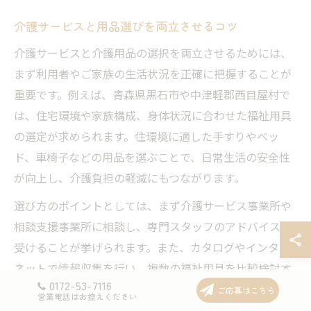
介護サービスと用品選びを両立させるコツ
介護サービスと介護用品の選択を両立させるためには、
まず利用者やご家族の生活状況を正確に把握することが
重要です。例えば、青森県黒石市や中津軽郡西目屋村で
は、住宅環境や家族構成、身体状況に合わせた福祉用具
の選定が求められます。住環境に適した手すりやベッ
ド、車椅子などの用品を選ぶことで、日常生活の安全性
が向上し、介護負担の軽減にもつながります。
選び方のポイントとしては、まず介護サービス事業所や
相談支援事業所に相談し、専門スタッフのアドバイスを
受けることが挙げられます。また、カタログやインター
ネットで情報収集を行い、複数の福祉用具を比較検討す
0172-53-7116
ることも大切です。失敗例として、利用者の身体状況や
ご応募はこちら
営業電話はお控えください
家の間取りに合わない用品を選んでしまい、結局使えな