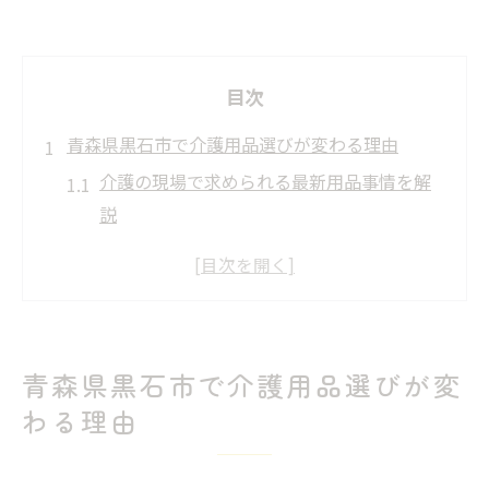
目次
青森県黒石市で介護用品選びが変わる理由
介護の現場で求められる最新用品事情を解
説
地域特性を踏まえた介護用品の選び方の工
夫
専門スタッフによる介護用品アドバイスの
重要性
青森県黒石市で介護用品選びが変
福祉用具レンタルと介護用品導入のポイン
わる理由
ト
介護用品選びで生活の質が向上する理由