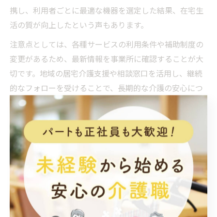
携し、利用者ごとに最適な機器を選定した結果、在宅生
活の質が向上したという声もあります。
注意点としては、各種サービスの利用条件や補助制度の
変更があるため、最新情報を事業所に確認することが大
切です。地域の居宅介護支援や相談窓口を活用し、継続
的なフォローを受けることで、長期的な介護の安心につ
ながります。
介護用品で実現する家族の安心サポート術
介護用品の適切な活用は、利用者本人だけでなく家族全
体の安心感にも直結します。青森県黒石市や西目屋村の
家庭では、介護ベッドや見守りセンサー、入浴補助器具
などを導入することで、介護者の負担軽減と事故防止を
両立しています。