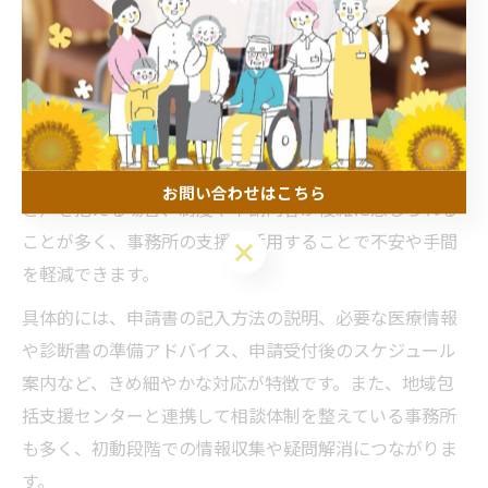
要介護認定申請時の事務所サポート活用法
介護保険事務所は、要介護認定申請の際に家族や本人が
迷わないよう、手続きの流れや必要書類の案内、申請書
類の作成サポートを行っています。特に初めて申請する
方や慢性疾患（脊柱管狭窄症やパーキンソン症候群な
お問い合わせはこちら
ど）を抱える場合、制度や申請内容が複雑に感じられる
ことが多く、事務所の支援を活用することで不安や手間
お問い合わせはこちら
を軽減できます。
具体的には、申請書の記入方法の説明、必要な医療情報
や診断書の準備アドバイス、申請受付後のスケジュール
案内など、きめ細やかな対応が特徴です。また、地域包
括支援センターと連携して相談体制を整えている事務所
も多く、初動段階での情報収集や疑問解消につながりま
す。