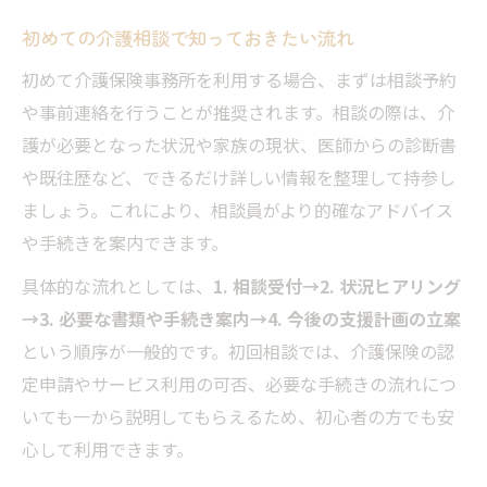
ト
初めての介護相談で知っておきたい流れ
慢性疾患に向き合う家族の介護支援策
初めて介護保険事務所を利用する場合、まずは相談予約
慢性疾患別の介護保険事務所相談事例紹介
や事前連絡を行うことが推奨されます。相談の際は、介
脊柱管狭窄症・パーキンソン症候群の介護
護が必要となった状況や家族の現状、医師からの診断書
申請
や既往歴など、できるだけ詳しい情報を整理して持参し
介護保険事務所で実践する慢性疾患支援の
ましょう。これにより、相談員がより的確なアドバイス
方法
や手続きを案内できます。
介護サービス選択時の事務所アドバイス活
具体的な流れとしては、
1. 相談受付→2. 状況ヒアリング
用
→3. 必要な書類や手続き案内→4. 今後の支援計画の立案
慢性疾患家族のための介護保険相談ポイン
という順序が一般的です。初回相談では、介護保険の認
ト
定申請やサービス利用の可否、必要な手続きの流れにつ
包括支援センター相談を有効に生かす方法
いても一から説明してもらえるため、初心者の方でも安
心して利用できます。
包括支援センターと介護保険事務所の違い