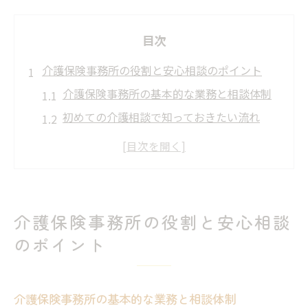
目次
介護保険事務所の役割と安心相談のポイント
介護保険事務所の基本的な業務と相談体制
初めての介護相談で知っておきたい流れ
介護保険事務所での安心できる相談窓口活
用法
介護に関する制度や必要書類の確認の重要
性
介護保険事務所の役割と安心相談
介護保険事務所利用時の心構えと事前準備
のポイント
介護申請や手続きに迷う方への実践アドバイス
介護申請時に必要な書類と手続きのポイン
ト
介護保険事務所の基本的な業務と相談体制