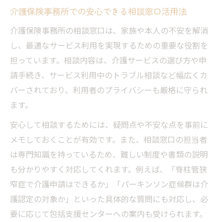
包括支援センターで受けられる相談内容と
介護保険事務所での安心できる相談窓口活用法
は
介護保険事務所の相談窓口は、家族や本人の不安を解消
介護保険事務所連携で相談を有効活用する
し、最適なサービス利用を実現するための重要な役割を
方法
担っています。相談内容は、介護サービスの選び方や申
介護に役立つ包括支援センター利用術
請手続き、サービス利用中のトラブル相談など幅広くカ
家族が抱える介護の悩み相談ポイント集
バーされており、利用者のプライバシーも厳格に守られ
介護保険のサービス利用の具体的な流れ
ます。
介護サービス利用開始までの全体フロー解
安心して相談するためには、疑問点や不安な点を事前に
説
メモしておくことが有効です。また、相談窓口の担当者
介護保険事務所によるサービス利用案内の
は専門知識を持っているため、難しい制度や書類の説明
流れ
も分かりやすく対応してくれます。例えば、「脊柱管狭
初回相談から利用開始までの手順とコツ
窄症で介護申請はできるか」「パーキンソン症候群は介
介護サービス計画作成時の事務所支援内容
護認定の対象か」といった具体的な質問にも対応し、必
介護サービス利用時の注意点と対策方法
要に応じて包括支援センターへの案内も受けられます。