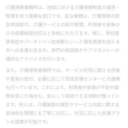
介護保険事務所での申請前相談の活用方法
介護保険事務所は、地域における介護保険制度の運営・
わかりやすい介護申請の流れと実践的ヒン
管理を担う重要な窓口です。主な業務は、介護保険の認
ト
定申請受付、介護サービスの給付管理、利用者や家族か
介護申請における家族のサポート体制づく
らの各種相談対応など多岐にわたります。特に、脊柱管
り
狭窄症やパーキンソン症候群といった慢性疾患を抱える
方への支援も含まれ、専門の相談員やケアマネジャーが
介護保険事務所で受けられる手続き支援と
適切なアドバイスを行います。
は
要介護認定を支える事務所活用の知恵
また、介護保険事務所では、サービス利用に関する苦情
や意見の受付、必要に応じて包括支援センターとの連携
要介護認定申請時の事務所サポート活用法
も行っています。これにより、利用者や家族が不安や疑
介護保険事務所で認定調査を受ける流れ
問を感じた場合も、安心して相談できる体制が整ってい
家族の視点から見た認定手続きの注意点
ます。例えば、介護施設の選定やサービス内容に関する
介護認定後の事務所によるフォロー体制紹
具体的な質問にも丁寧に対応し、状況に応じた支援プラ
介
ンの提案が可能です。
介護保険事務所が教える認定審査のポイン