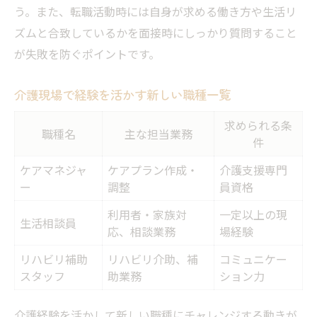
う。また、転職活動時には自身が求める働き方や生活リ
ズムと合致しているかを面接時にしっかり質問すること
が失敗を防ぐポイントです。
介護現場で経験を活かす新しい職種一覧
求められる条
職種名
主な担当業務
件
ケアマネジャ
ケアプラン作成・
介護支援専門
ー
調整
員資格
利用者・家族対
一定以上の現
生活相談員
応、相談業務
場経験
リハビリ補助
リハビリ介助、補
コミュニケー
スタッフ
助業務
ション力
介護経験を活かして新しい職種にチャレンジする動きが