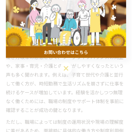
近年、働き方改革の推進により介護業界でも多様な勤務
形態や柔軟なシフト制度が導入されています。青森県黒
石市でも、時短勤務やフレックスタイム、在宅対応な
ど、従業員のライフスタイルに合わせた働き方が浸透し
つつあります。これにより、介護経験者が自分らしい働
き方を選択しやすくなっています。
お問い合わせはこちら
働き方改革の恩恵として、ワークライフバランスの向上
や、家事・育児・介護との両立がしやすくなったという
お問い合わせはこちら
声も多く聞かれます。例えば、子育て世代や介護と並行
して働く方が、時短勤務で生活リズムを崩さずに仕事を
続けるケースが増加しています。経験を活かしつつ無理
なく働くためには、職場の制度やサポート体制を事前に
確認することが成功の鍵となります。
ただし、職場によっては制度の運用状況や現場の理解度
に差があるため、面接時に具体的な働き方や制度利用例