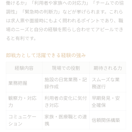
働けるか」「利用者や家族への対応力」「チームでの協
調性」「緊急時の判断力」などが挙げられます。これら
は求人票や面接時にもよく問われるポイントであり、職
場のニーズと自分の経験を照らし合わせてアピールでき
ると有利です。
即戦力として活躍できる経験の強み
経験内容
現場での役割
期待される力
施設の日常業務・記
スムーズな業
業務把握
録作成
務遂行
観察力・対応
利用者の変化に気付
早期発見・安
力
き対応
全確保
コミュニケー
家族・医療職との連
信頼関係構築
ション
携