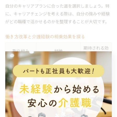
自分のキャリアプランに合った道を選択しましょう。特
に、キャリアチェンジを考える際は、自分の強みや経験
がどの職種で活かせるのかを整理することが大切です。
働き方改革と介護経験の相乗効果を探る
期待される効
取り組み
特徴
果
勤務時間を短縮でき
家庭と仕事の
時短勤務
る
両立
フレックスタ
始業・終業時刻を選
生活リズムの
イム
択可能
調整
働きやすさの
在宅対応
在宅での業務可能
向上