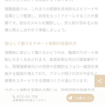
復職面接では、これまでの経験を具体的なエピソードや
成果として整理し、自信をもってアピールすることが重
要です。自分のスキルを棚卸しし、求人側が求める人材
像と照らし合わせて準備しましょう。
安心して働けるサポート体制の見極め方
復職後に安心して働けるかどうかは、職場のサポート体
制に大きく左右されます。青森県黒石市の介護事業所で
も、現場復帰者向けの研修や定期的なフォロー面談を実
施する施設が増えており、ブランク明けの方が不安なく
業務をスタートできる環境づくりが進んでいます。
サポート体制を見極める際には、研修内容や指導方法、
0172-53-7116
OJT（現場指導）の有無、先輩職員によるメンタルケ
ご応募はこちら
営業電話はお控えください
ア、相談しやすい職場風土などを確認しましょう。ま