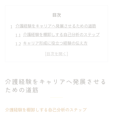
目次
介護経験をキャリアへ発展させるための道筋
介護経験を棚卸しする自己分析のステップ
キャリア形成に役立つ経験の伝え方
現場経験が転職で評価される理由とは
経験とスキルの強みを整理するコツ
転職活動で介護経験を活かすための準備
新しい働き方を叶える介護職の経験活用術
介護経験をキャリアへ発展させる
柔軟な働き方を実現する介護経験の活かし
ための道筋
方
介護現場で経験を活かす新しい職種一覧
介護経験を棚卸しする自己分析のステップ
働き方改革と介護経験の相乗効果を探る