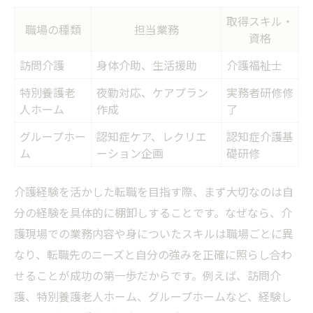
経験を活かせるシフトや勤務形態の選び方
取得スキル・
職場の種類
担当業務
資格
キャリアアップに繋がる経験の活用事例
現場で培った介護経験が転職成功を支える理由
訪問介護
身体介助、生活援助
介護福祉士
現場経験が転職で評価されるポイント一覧
特別養護老
夜勤対応、ケアプラン
実務者研修修
人ホーム
作成
了
即戦力として活躍できる経験の強み
介護経験が面接で有利になる場面
グループホー
認知症ケア、レクリエ
認知症介護基
ム
ーション企画
礎研修
転職成功者が語る経験活用の秘訣
経験に基づく自己PRの具体例
介護経験を活かした転職を目指す際、まず大切なのは自
ブランク明けも安心な職場選びのコツとは
分の経験を具体的に棚卸しすることです。なぜなら、介
ブランク明け歓迎の職場特徴比較表
護現場での業務内容や身についたスキルは職場ごとに異
なり、転職先のニーズと自分の強みを正確に照らし合わ
復職時に活かせる介護経験とは
せることが成功の第一歩だからです。例えば、訪問介
安心して働けるサポート体制の見極め方
護、特別養護老人ホーム、グループホームなど、経験し
経験を活かせる復職成功のポイント