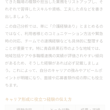
てきた職場の種類や担当した業務をリストアップし、そ
職場選びで重視したい経験者の視点
れぞれで習得したスキルや資格、工夫した点などを書き
多様なスキルで黒石市の介護求人に挑戦
出しましょう。
黒石市で求められる介護スキルと経験一覧
この自己分析では、単に「介護経験あり」とまとめるの
多様な経験が活きる求人の特徴を知る
ではなく、利用者様とのコミュニケーション方法や緊急
経験別に見る応募先選びのポイント
時の対応、チームでの連携経験なども具体的に整理する
スキルマッチ度を高める自己PR術
ことが重要です。特に青森県黒石市のような地域では、
介護経験者が挑戦しやすい求人傾向
地域包括ケアや多職種連携の実績が評価されやすい傾向
があるため、そうした経験があれば必ず記載しましょ
子育て支援と両立できる介護キャリア形成法
う。これによって、自分のキャリアの強みやアピールポ
子育てと介護経験を両立する働き方比較
イントが明確になり、面接や応募書類作成の際にも役立
育児と両立できる介護職の選び方
ちます。
経験を活かした時短勤務のポイント
家事・育児と両立しやすい職場環境
キャリア形成に役立つ経験の伝え方
子育て支援が充実した雇用形態とは
経験内容
とった行動
成果・実績