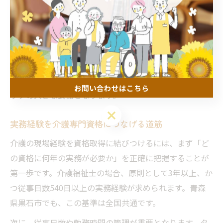
立ちます。
一方で、日々の業務に追われて経験を記録できないケー
スも少なくありません。無理なく続けるためには、簡単
なメモやスマートフォンのアプリを活用し、気づいたこ
とを即時に記録する習慣を身につけることが重要です。
こうした小さな工夫が、将来的な資格取得やキャリアア
お問い合わせはこちら
ップの大きな武器となります。
お問い合わせはこちら
実務経験を介護専門資格につなげる道筋
介護の現場経験を資格取得に結びつけるには、まず「ど
の資格に何年の実務が必要か」を正確に把握することが
第一歩です。介護福祉士の場合、原則として3年以上、か
つ従事日数540日以上の実務経験が求められます。青森
県黒石市でも、この基準は全国共通です。
次に、従事日数や勤務時間の管理が重要となります。タ