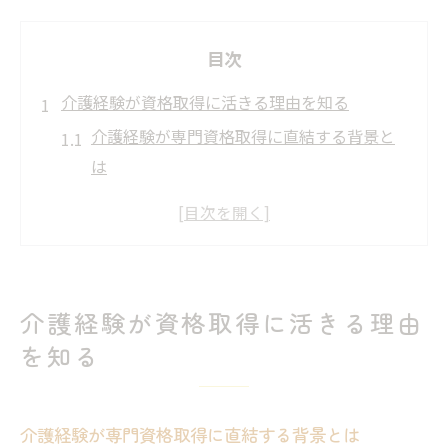
目次
介護経験が資格取得に活きる理由を知る
介護経験が専門資格取得に直結する背景と
は
現場で培った介護経験の価値と資格の関係
介護経験がキャリアアップに与える影響
資格取得に役立つ介護経験の具体例紹介
介護経験を活かす意義と今後の展望
介護経験が資格取得に活きる理由
現役の視点で見た介護と専門資格の関係性
を知る
現役介護職員が感じる資格の重要性
介護経験が専門資格取得に不可欠な理由
介護経験が専門資格取得に直結する背景とは
実務現場での経験が資格に与える影響