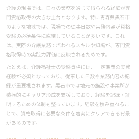
介護現場の経験から資格取得への道を探る
介護の現場では、日々の業務を通じて得られる経験が専
門資格取得の大きな土台となります。特に青森県黒石市
現役視点の介護経験と資格の相乗効果
のような地域では、現場での従事日数や実務内容が資格
実務経験を積み重ねてキャリアアップを目指す
受験の必須条件に直結していることが多いです。これ
方法
は、実際の介護業務で培われるスキルや知識が、専門資
介護経験を日々積み重ねる実践的な工夫
格取得時の実践力評価に反映されるためです。
実務経験を介護専門資格につなげる道筋
たとえば、介護福祉士の受験資格には、一定期間の実務
介護経験によるキャリアアップ戦略とは
経験が必須となっており、従事した日数や業務内容の記
経験値を高めるための実務参加のポイント
録が重要視されます。黒石市では地元の施設や事業所が
介護経験と資格取得の両立術を解説
積極的にキャリア形成を支援しており、経験を記録・証
専門資格取得を考えるなら経験の積み方が肝心
明するための体制も整っています。経験を積み重ねるこ
介護経験を最大限活かす実務の積み方
とで、資格取得に必要な条件を着実にクリアできる背景
専門資格取得に有効な介護経験の蓄積法
があるのです。
資格取得に直結する経験の選び方と注意点