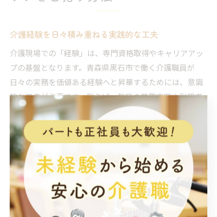
介護経験を日々積み重ねる実践的な工夫
介護現場での「経験」は、専門資格取得やキャリアアッ
プの基盤となります。青森県黒石市で働く介護職員が
日々の実務を価値ある経験へと昇華するためには、意識
的な工夫が必要です。例えば、毎日の業務内容や利用者
とのコミュニケーションを記録し、振り返りを行うこと
で、自分の成長を実感しやすくなります。
また、先輩職員や他職種と積極的に情報交換を行うこと
で、現場での気づきや改善点が見つかりやすくなりま
す。定期的なミーティングやカンファレンスに参加する
ことも、知識や視点を広げるうえで有効です。これらの
積み重ねが、資格取得時の「実務経験証明」としても役