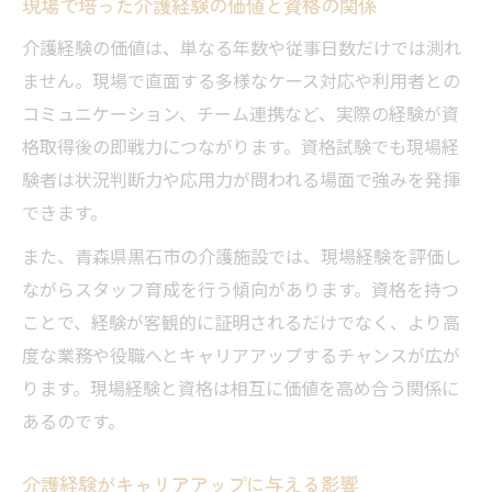
現場で培った介護経験の価値と資格の関係
介護経験を資格取得に結びつけるコツ
介護経験の価値は、単なる年数や従事日数だけでは測れ
実践現場で差がつく経験の積み上げ方
ません。現場で直面する多様なケース対応や利用者との
従事日数管理がカギとなる資格取得ルート解説
コミュニケーション、チーム連携など、実際の経験が資
介護経験と従事日数の正確な管理法
格取得後の即戦力につながります。資格試験でも現場経
資格取得に必要な介護経験日数とは
験者は状況判断力や応用力が問われる場面で強みを発揮
実務経験日数を効率よく記録する方法
できます。
日数管理で介護経験を資格取得に最大化
また、青森県黒石市の介護施設では、現場経験を評価し
従事日数の確認と証明書類準備のポイント
ながらスタッフ育成を行う傾向があります。資格を持つ
黒石市で介護経験活用のための最新ステップ
ことで、経験が客観的に証明されるだけでなく、より高
地域の介護経験を資格取得に活かす方法
度な業務や役職へとキャリアアップするチャンスが広が
ります。現場経験と資格は相互に価値を高め合う関係に
黒石市で実践できる介護経験ステップ
あるのです。
地元施設での介護経験と資格取得の連携術
黒石市発の実践的介護経験アップ法
介護経験がキャリアアップに与える影響