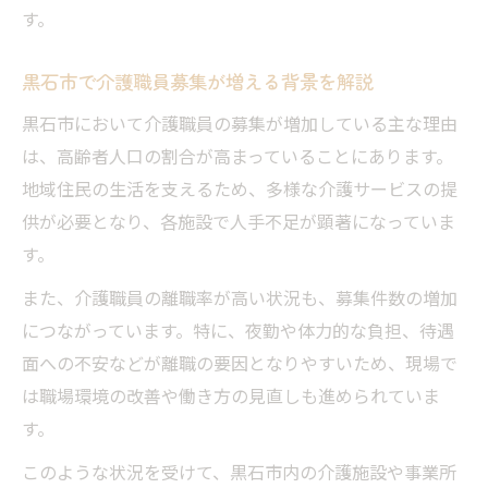
現場の意見反映で実現する働きやすさ向上
す。
介護求人改善のための現場フィードバック
黒石市で介護職員募集が増える背景を解説
活用法
介護現場で実践される定着支援策とは
黒石市において介護職員の募集が増加している主な理由
は、高齢者人口の割合が高まっていることにあります。
定着支援で介護人員確保を実現する方法
地域住民の生活を支えるため、多様な介護サービスの提
介護職員が安心して続けられる環境づくり
供が必要となり、各施設で人手不足が顕著になっていま
人員確保につながる研修・教育制度の工夫
す。
日々のサポートが定着率向上に与える影響
また、介護職員の離職率が高い状況も、募集件数の増加
現場で進むメンタルケアと人員確保の関係
につながっています。特に、夜勤や体力的な負担、待遇
安心して働ける介護の職場づくり実例
面への不安などが離職の要因となりやすいため、現場で
介護人員確保に成功した職場の共通点
は職場環境の改善や働き方の見直しも進められていま
安心して働ける介護職場の実践事例紹介
す。
職員満足度を高める現場の取り組み方
このような状況を受けて、黒石市内の介護施設や事業所