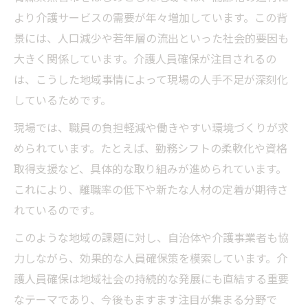
法
より介護サービスの需要が年々増加しています。この背
景には、人口減少や若年層の流出といった社会的要因も
ハローワークと連携した介護職員採用の強
大きく関係しています。介護人員確保が注目されるの
み
は、こうした地域事情によって現場の人手不足が深刻化
働きやすさを叶える人員確保のコツ
しているためです。
介護人員確保で重視すべき働きやすさとは
現場では、職員の負担軽減や働きやすい環境づくりが求
現場が実践する快適な職場環境の作り方
められています。たとえば、勤務シフトの柔軟化や資格
介護求人に求められる柔軟な働き方の提案
取得支援など、具体的な取り組みが進められています。
人員確保に直結するサポート体制の工夫
これにより、離職率の低下や新たな人材の定着が期待さ
介護職員が長く働ける仕組みの導入例
れているのです。
人員確保なら現場の声に注目しよう
このような地域の課題に対し、自治体や介護事業者も協
現場の声が活きる介護人員確保の工夫とは
力しながら、効果的な人員確保策を模索しています。介
介護職員募集における現場意見の重要性
護人員確保は地域社会の持続的な発展にも直結する重要
人員確保に役立つ職員のアイデア事例集
なテーマであり、今後もますます注目が集まる分野で