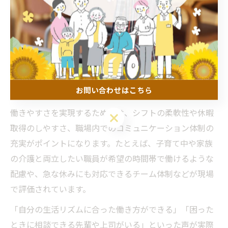
介護職員の人員確保を考えるうえで、まず大切なのは
「働きやすさ」の実現です。介護の現場は体力や気配り
を求められるため、職員が安心して長く働き続けられる
環境づくりが不可欠となっています。特に青森県黒石市
のような地域では、高齢化が進み人手不足が深刻化して
いるため、職員の満足度を高める取り組みが求められて
お問い合わせはこちら
います。
働きやすさを実現するためには、シフトの柔軟性や休暇
お問い合わせはこちら
取得のしやすさ、職場内でのコミュニケーション体制の
充実がポイントになります。たとえば、子育て中や家族
の介護と両立したい職員が希望の時間帯で働けるような
配慮や、急な休みにも対応できるチーム体制などが現場
で評価されています。
「自分の生活リズムに合った働き方ができる」「困った
ときに相談できる先輩や上司がいる」といった声が実際