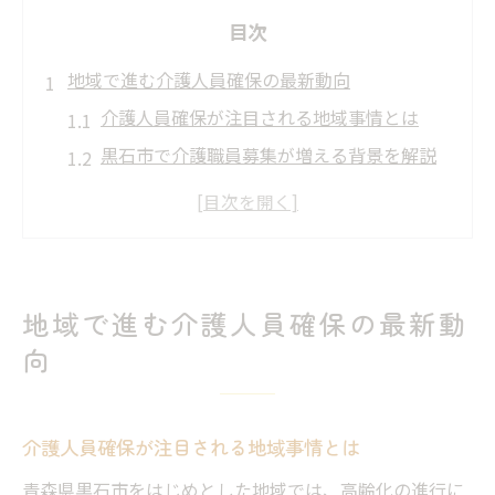
目次
地域で進む介護人員確保の最新動向
介護人員確保が注目される地域事情とは
黒石市で介護職員募集が増える背景を解説
ハローワークを活用した介護求人の特徴
地域の介護求人動向と今後の展望を紹介
最新の介護人員確保施策が現場へ与える影
響
地域で進む介護人員確保の最新動
介護職員募集の現場で工夫される方法
向
介護人員確保のための現場独自の工夫例
募集段階で重視される介護求人のポイント
介護人員確保が注目される地域事情とは
介護職員定着を図る具体的なサポート策
求人情報の差別化で人員確保を実現する方
青森県黒石市をはじめとした地域では、高齢化の進行に