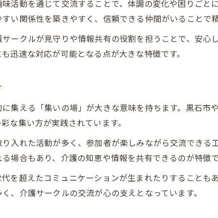
趣味活動を通じて交流することで、体調の変化や困りごと
介護サークルが一人暮らしを支える理由
やすい関係性を築きやすく、信頼できる仲間がいることで
地域介護で不安を和らげる支援の工夫
護サークルが見守りや情報共有の役割を担うことで、安心
一人暮らし高齢者の安心感を高める介護
にも迅速な対応が可能となる点が大きな特徴です。
介護サークルが心の支えとなる場づくり
安心できる地域介護のつながり方とは
方
集いの場として広がる高齢者支援の形
的に集える「集いの場」が大きな意味を持ちます。黒石市
介護活動で生まれる集いの場の魅力解説
多彩な集い方が実践されています。
高齢者支援が広がる介護の新しい集い方
取り入れた活動が多く、参加者が楽しみながら交流できる
介護サークルが提供する集いの場活用術
れる場合もあり、介護の知恵や情報を共有できるのが特徴
集いの場で感じる介護の安心と支援体制
世代を超えたコミュニケーションが生まれたりすることも
介護を通じた高齢者支援の広がり方とは
多く、介護サークルの交流が心の支えとなっています。
心の縁側となる介護サークルの魅力とは
介護サークルが心の縁側になる理由