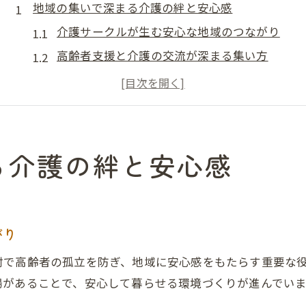
地域の集いで深まる介護の絆と安心感
介護サークルが生む安心な地域のつながり
高齢者支援と介護の交流が深まる集い方
地域の集いで介護仲間との絆を築く工夫
介護を支える温かなつながりの秘訣とは
介護サークル参加で心の支援を受ける方法
暮らしを支える介護サークルの工夫
る介護の絆と安心感
介護サークルで実現する支援体制の工夫
高齢者の暮らしを守る介護サークル活用法
介護サークルが暮らしに与える安心感とは
がり
支え合いが生まれる介護の工夫ポイント
村で高齢者の孤立を防ぎ、地域に安心感をもたらす重要な
地域介護サークルの役割と支援の実例紹介
場があることで、安心して暮らせる環境づくりが進んでいま
一人暮らしの不安に寄り添う地域介護