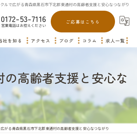
ークルで広がる青森県黒石市下北郡東通村の高齢者支援と安心なつながり
0172-53-7116
ご応募はこちら
営業電話はお控えください
当社を知る
アクセス
ブログ
コラム
求人一覧
平川市の介護
村の高齢者支援と安心な
弘前市の介護
田舎館村の介護
青森市の介護
藤崎町の介護
で広がる青森県黒石市下北郡東通村の高齢者支援と安心なつながり