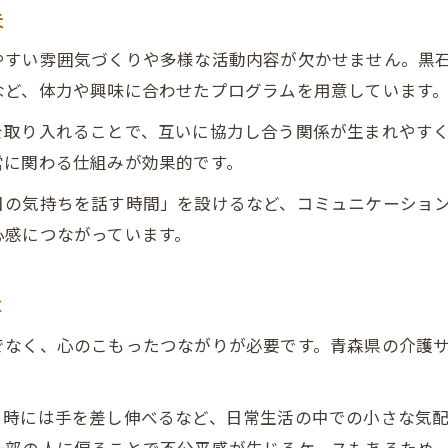
夫
高齢者支援で心の居場所を築く介護活動
やすい雰囲気づくりや多様な活動内容が欠かせません。黒
介護サークル参加で得られる安心感紹介
など、体力や興味に合わせたプログラムを用意しています
心の縁側となる介護のつながり方解説
介護と高齢者支援で生まれる温かな交流
を取り入れることで、互いに協力し合う関係が生まれやす
営に関わる仕組みが効果的です。
毎日に生きがいをもたらす介護活動
介護活動が毎日に生きがいを与える理由
日の気持ちを話す時間」を設けるなど、コミュニケーショ
心感につながっています。
高齢者支援で実感できる介護の生きがい
介護サークルで見つける新たな役割と喜び
お問い合わせはこちら
お問い合わせはこちら
は
生きがいを広げる介護の活動事例を紹介
介護を通じた高齢者支援のやりがい発見
でなく、心のこもったつながりが必要です。青森県の介護
る時には手を差し伸べるなど、日常生活の中での小さな気