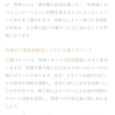
介護スタッフが実感するロボット活用の工
が、現場からは「重労働の負担が減った」「利用者との
夫
コミュニケーションに時間を使えるようになった」とい
現場目線の介護ロボット運用ポイント
った声も多く聞かれます。効率化によって得られる時間
利用者の安心感を高める活用事例
や余裕を、より質の高い介護サービスに活かすことが可
介護現場の声を活かした導入改善策
能になります。
日常業務に馴染むロボット活用のヒント
現場の介護負担軽減につながる導入ポイント
補助金活用で賢く介護ロボットを導入
介護ロボットは、現場スタッフの負担軽減に大きく寄与
介護ロボット導入時に活用できる補助金情
しますが、効果を最大限に引き出すためにはいくつかの
報
導入ポイントがあります。まず、スタッフ全員がロボッ
賢く補助金を活用するための申請ポイント
トの操作や特徴を理解し、安全に使いこなせる体制づく
介護現場で使える補助金の種類と対象
りが不可欠です。導入時にはメーカーによる操作説明や
補助金活用によるコスト負担軽減の工夫
サポート体制を活用し、現場での不安を最小限に抑えま
申請期間や条件を押さえた導入ステップ
しょう。
介護現場の質向上に役立つ最新技術