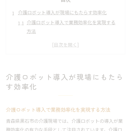
介護ロボット導入が現場にもたらす効率化
介護ロボット導入で業務効率化を実現する
方法
現場の介護負担軽減につながる導入ポイン
ト
介護現場でロボットを活用する効果と課題
効率化を支える最新介護ロボットの動向
介護ロボット導入が現場にもたら
介護サービス全体の流れを変える導入事例
す効率化
負担軽減を実現する黒石市の介護最前線
介護ロボット活用で現場負担を軽減する秘
訣
介護ロボット導入で業務効率化を実現する方法
黒石市の現場が直面する介護の課題と対応
青森県黒石市の介護現場では、介護ロボットの導入が業
策
務効率化の有力な手段として注目されています。介護ロ