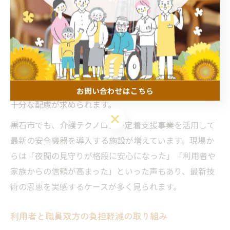
り、現場の安心感が高まっています。
導入時の注意点としては、機器の誤作動や通信トラブル
への備え、定期的なメンテナンス体制の確立が挙げられ
ます。スタッフが日常的に安全確認を行い、トラブル発
生時には迅速に対応できる仕組みを整えることが肝心で
す。特に、利用者のプライバシー保護やデータ管理には
お問い合わせはこちら
十分な配慮が求められます。
お問い合わせはこちら
黒石市でも、介護テクノロジー定着支援事業を活用して
最新の安全機器を導入する施設が増えています。現場か
らは「夜間の見守りが格段に安心になった」「利用者や
家族からの信頼が高まった」といった声もあり、最新技
術の恩恵を実感するケースが多く見られます。
利用者と職員双方の負担軽減の取り組み