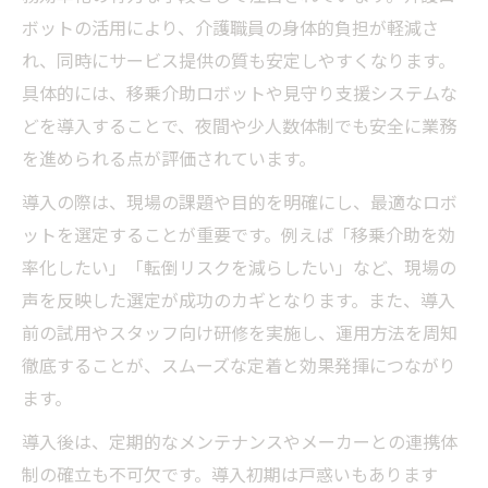
ロボット導入がスタッフの働き方を変える
ボットの活用により、介護職員の身体的負担が軽減さ
理由
れ、同時にサービス提供の質も安定しやすくなります。
介護現場の安全向上に役立つ最新技術
具体的には、移乗介助ロボットや見守り支援システムな
どを導入することで、夜間や少人数体制でも安全に業務
利用者と職員双方の負担軽減の取り組み
を進められる点が評価されています。
操作性に優れた介護ロボット選びの秘訣
導入の際は、現場の課題や目的を明確にし、最適なロボ
介護現場で重視されるロボットの操作性と
ットを選定することが重要です。例えば「移乗介助を効
は
率化したい」「転倒リスクを減らしたい」など、現場の
使いやすい介護ロボットを選ぶ際の注意点
声を反映した選定が成功のカギとなります。また、導入
現場の声を反映したロボット選定のポイン
前の試用やスタッフ向け研修を実施し、運用方法を周知
ト
徹底することが、スムーズな定着と効果発揮につながり
介護職員が習熟しやすい機能と特徴
ます。
操作性向上のための最新テクノロジー
導入後は、定期的なメンテナンスやメーカーとの連携体
現場目線で考える介護ロボット活用法
制の確立も不可欠です。導入初期は戸惑いもあります