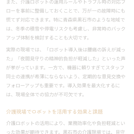
また、介護ロボットの運用ルールやトラブル時の対応フ
介護の質向上に直結する最新ロボット技術
ローを事前に整備しておくことで、万が一の故障時にも
現場で選ばれる介護ロボットの特徴
慌てず対応できます。特に青森県黒石市のような地域で
利用者満足度を高める技術革新とは
は、冬季の積雪や停電リスクも考慮し、非常時のバック
介護サービスを支えるICTの役割
アップ体制を検討することも大切です。
現場改善に寄与するロボット導入事例
実際の現場では、「ロボット導入後は腰痛の訴えが減っ
た」「夜間見守りの精神的負担が軽減した」といった声
が挙がっています。一方で、機器に頼りすぎてスタッフ
同士の連携が希薄にならないよう、定期的な意見交換や
フォローアップも重要です。導入効果を最大化するに
は、現場全体での協力が不可欠です。
介護現場でロボットを活用する効果と課題
介護ロボットの活用により、業務効率化や負担軽減とい
った効果が期待できます。黒石市の介護現場では、見守