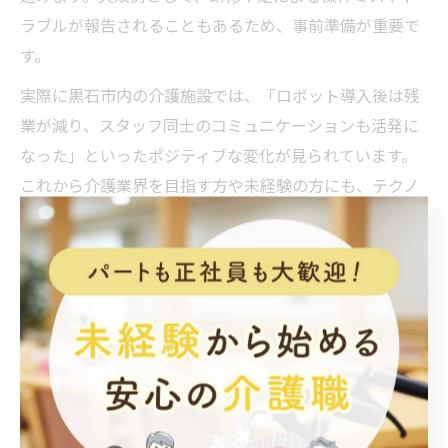
ラブルが報告されることもあるため、事前準備が重要で
す。
実際に黒石市内の介護施設では、「ロボット導入後は残
業が減り、スタッフ同士のコミュニケーションも活発に
なった」といったポジティブな変化が見られています。
これから介護業界を目指す方や未経験の方にも、テクノ
ロジー活用による新しい働き方が広がっています。
介護現場の安全向上に役立つ最新技術
介護現場における安全確保は、利用者とスタッフ双方に
とって最優先事項です。最近では、転倒検知や徘徊防
止、バイタルサインの遠隔モニタリングなど、最新技術
を活用したロボットやシステムが導入されています。こ
れにより、事故リスクの低減や迅速な対応が可能とな