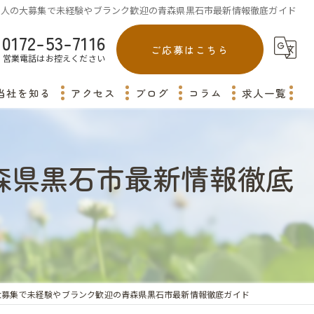
求人の大募集で未経験やブランク歓迎の青森県黒石市最新情報徹底ガイド
0172-53-7116
ご応募はこちら
営業電話はお控えください
当社を知る
アクセス
ブログ
コラム
求人一覧
平川市の介護
森県黒石市最新情報徹底
弘前市の介護
田舎館村の介護
青森市の介護
藤崎町の介護
大募集で未経験やブランク歓迎の青森県黒石市最新情報徹底ガイド