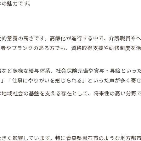
はの魅力です。
資格取得支援がある介護 求人のメリット
介護 求人でキャリアアップを目指す方法
資格取得支援付き介護 求人の選び方
会的意義の高さです。高齢化が進行する中で、介護職員や
未経験者にうれしい介護 求人の資格支援
験者やブランクのある方でも、資格取得支援や研修制度を
介護 求人で学びながら働く魅力
パートも正社員も叶う介護求人最新事情
給など多様な給与体系、社会保険完備や賞与・昇給といっ
パートも正社員も選べる介護 求人の特徴
い」「仕事にやりがいを感じられる」といった声が多く寄
介護 求人で多様な働き方が実現できる理由
お問い合わせはこちら
お問い合わせはこちら
は地域社会の基盤を支える存在として、将来性の高い分野
正社員・パート別介護 求人の魅力比較
介護 求人で自分に合う雇用形態を探す方法
柔軟な働き方ができる介護 求人の探し方
大きく影響しています。特に青森県黒石市のような地方都