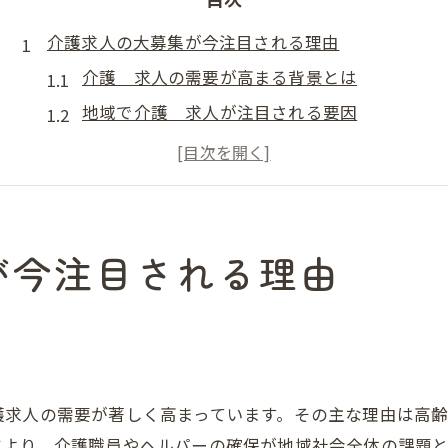
介護求人の大募集が今注目される理由
介護 求人の需要が高まる背景とは
地域で介護 求人が注目される要因
介護 求人の魅力と将来性を解説
介護 求人増加の社会的な背景
介護職で求人が増える現状と展望
未経験やブランク歓迎の介護求人特集
が今注目される理由
未経験歓迎の介護 求人が選ばれる理由
ブランクがあっても安心の介護 求人特集
介護 求人で初めて働く方へのサポート
未経験者が介護 求人で活躍できる環境
護求人の需要が著しく高まっています。その主な理由は高
ブランク明けでも安心な介護 求人情報
により、介護職員やヘルパーの確保が地域社会全体の課題と