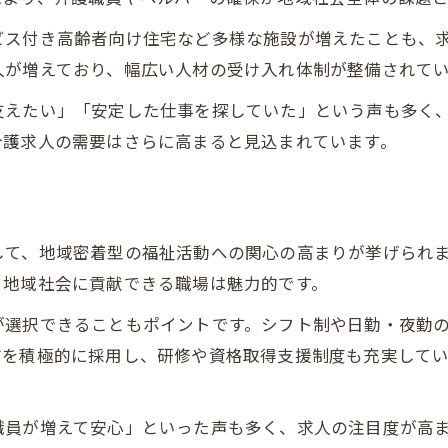
ブランクから復職したい方必見の介護求人情報
ビス付き高齢者向け住宅など多様な施設が増えたことも、
ブランク復帰を支える介護 求人の特徴
人が増えており、幅広い人材の受け入れ体制が整備されて
再就職を応援する介護 求人の強み
支えたい」「安定した仕事を探していた」という声も多く
経験を活かせる介護 求人の探し方
介護求人の需要はさらに高まると見込まれています。
介護 求人でブランク克服を目指す
復職希望者向け介護 求人のメリット
働きやすさにこだわる介護求人の選び方
して、地域密着型の福祉活動への関心の高まりが挙げられ
働きやすい介護 求人の見極めポイント
、地域社会に貢献できる職場は魅力的です。
介護 求人で注目すべき職場環境とは
が選択できることもポイントです。シフト制や日勤・夜勤
働きやすさ重視の介護 求人比較法
方を積極的に採用し、研修や資格取得支援制度も充実して
介護 求人で快適な職場を選ぶ秘訣
介護 求人選びで失敗しないチェック項目
職員が増えて安心」といった声も多く、求人の注目度が高
資格取得支援が充実した介護求人の魅力